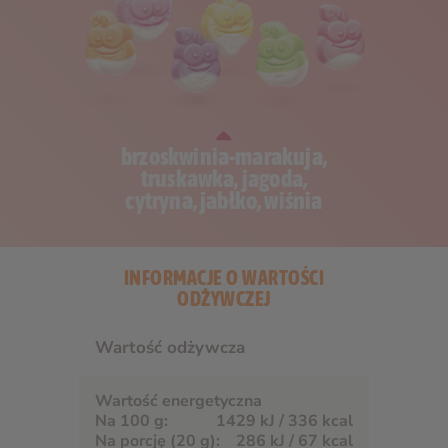
brzoskwinia-marakuja,
truskawka, jagoda,
cytryna, jabłko, wiśnia
INFORMACJE O WARTOŚCI
ODŻYWCZEJ
Wartość odżywcza
Wartość energetyczna
1429 kJ / 336 kcal
286 kJ / 67 kcal