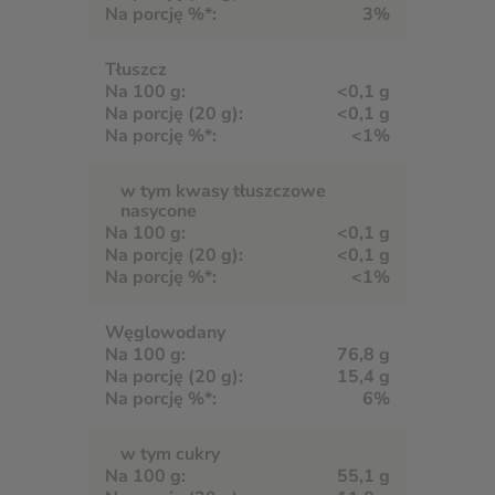
3%
Tłuszcz
<0,1 g
<0,1 g
<1%
w tym kwasy tłuszczowe
nasycone
<0,1 g
<0,1 g
<1%
Węglowodany
76,8 g
15,4 g
6%
w tym cukry
55,1 g