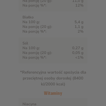
11,0 g
12%
Białko
5,4 g
1,1 g
2%
Sól
0,27 g
0,05 g
<1%
*Referencyjna wartość spożycia dla
przeciętnej osoby dorosłej (8400
kJ/2000 kcal)
Witaminy
Niacyna