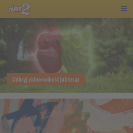
NIMM2 POLSKA – NIMM2 OD STORCK – ŁAKOCI
Odkryj różnorodność już teraz