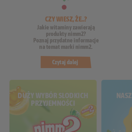
CZY WIESZ, ŻE..?
Jakie witaminy zawierają
produkty nimm2?
Poznaj przydatne informacje
na temat marki nimm2.
Czytaj dalej
DUŻY WYBÓR SŁODKICH
NASZ
PRZYJEMNOŚCI